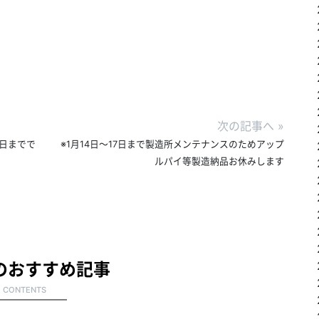
次の記事へ
»
4日までで
※1月14日～17日まで製造所メンテナンスのためアップ
ルパイ等製造納品お休みします
のおすすめ記事
CONTENTS