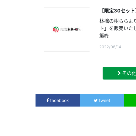
【限定30セッ
林檎の樹ららよ
ト」を販売いた
第終...
2022/06/14
その
facebook
tweet